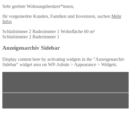
Sehr geehrte Wohnungsbesitzer*innen,
für vorgemerkte Kunden, Familien und Investoren, suchen
Mehr
Infos
Schlafzimmer
2
Badezimmer
1
Wohnfläche
60 m²
Schlafzimmer
2
Badezimmer
1
Anzeigenarchiv Sidebar
Display content here by activating widgets in the "Anzeigenarchiv
Sidebar" widget area on WP-Admin > Appearance > Widgets.
Impressum
Datenschutz
AGB
Copyright ©
2026
⋅
DEINE WOHNUNG
⋅ Betrieben mit
WordPress
&
WPCasa