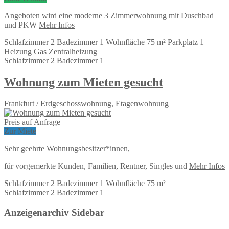
Angeboten wird eine moderne 3 Zimmerwohnung mit Duschbad
und PKW
Mehr Infos
Schlafzimmer
2
Badezimmer
1
Wohnfläche
75 m²
Parkplatz
1
Heizung
Gas Zentralheizung
Schlafzimmer
2
Badezimmer
1
Wohnung zum Mieten gesucht
Frankfurt
/
Erdgeschosswohnung
,
Etagenwohnung
Preis auf Anfrage
Zur Miete
Sehr geehrte Wohnungsbesitzer*innen,
für vorgemerkte Kunden, Familien, Rentner, Singles und
Mehr Infos
Schlafzimmer
2
Badezimmer
1
Wohnfläche
75 m²
Schlafzimmer
2
Badezimmer
1
Anzeigenarchiv Sidebar