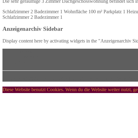
Die sehr geräumige 3 Zimmer Dachgeschosswohnung befindet sich 
Schlafzimmer
2
Badezimmer
1
Wohnfläche
100 m²
Parkplatz
1
Heiz
Schlafzimmer
2
Badezimmer
1
Anzeigenarchiv Sidebar
Display content here by activating widgets in the "Anzeigenarchiv
Impressum
Datenschutz
AGB
Copyright ©
2026
⋅
DEINE WOHNUNG
⋅ Betrieben mit
WordPress
Diese Website benutzt Cookies. Wenn du die Website weiter nutzt, g