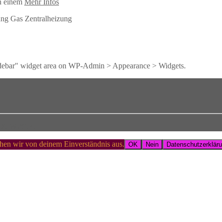
in einem
Mehr Infos
ung
Gas Zentralheizung
 Sidebar" widget area on WP-Admin > Appearance > Widgets.
&
WPCasa
ehen wir von deinem Einverständnis aus.
OK
Nein
Datenschutzerklär